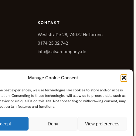
KONTAKT
Weststraße 28, 74072 Heilbronn
0174 23 32 742
info@salsa-company.de
Manage Cookie Consent
he best experiences, we use technologies like cookies to store and/or access
mation. Consenting to these technologies will allow us to process data such as
avior or unique IDs on this site. Not consenting or withdrawing consent, may
ect certain features and functions.
ccept
Deny
View preferences
Facebook
Instagram
YouTube