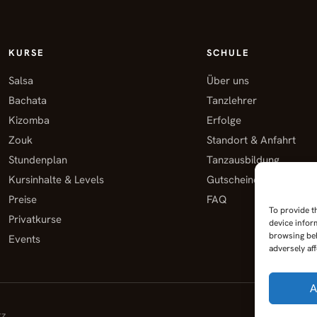
KURSE
SCHULE
Salsa
Über uns
Bachata
Tanzlehrer
Kizomba
Erfolge
Zouk
Standort & Anfahrt
Stundenplan
Tanzausbildung
Kursinhalte & Levels
Gutscheine
Preise
FAQ
To provide t
Privatkurse
device infor
browsing beh
Events
adversely aff
A
tz