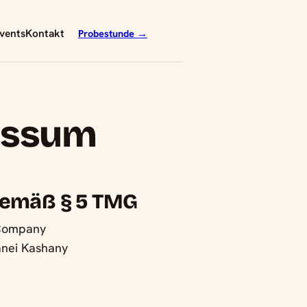
vents
Kontakt
Probestunde →
essum
emäß § 5 TMG
 Company
anei Kashany