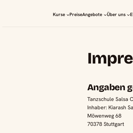
Zum
Inhalt
Kurse
Preise
Angebote
Über uns
E
springen
Impr
Angaben g
Tanzschule Salsa
Inhaber: Kiarash S
Möwenweg 68
70378 Stuttgart